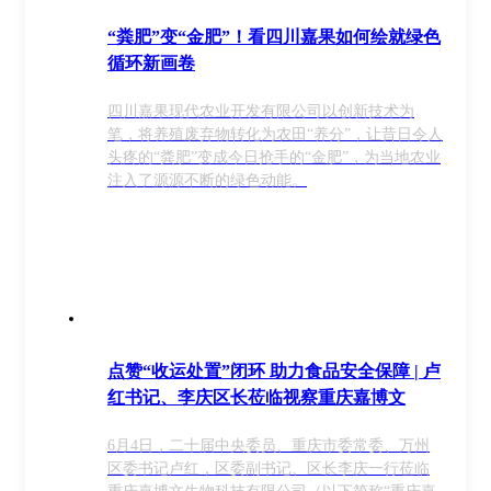
“粪肥”变“金肥”！看四川嘉果如何绘就绿色
循环新画卷
四川嘉果现代农业开发有限公司以创新技术为
笔，将养殖废弃物转化为农田“养分”，让昔日令人
头疼的“粪肥”变成今日抢手的“金肥”，为当地农业
注入了源源不断的绿色动能。
点赞“收运处置”闭环 助力食品安全保障 | 卢
红书记、李庆区长莅临视察重庆嘉博文
6月4日，二十届中央委员、重庆市委常委、万州
区委书记卢红，区委副书记、区长李庆一行莅临