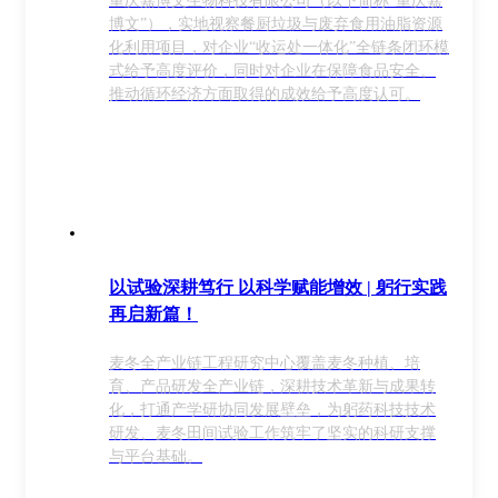
重庆嘉博文生物科技有限公司（以下简称“重庆嘉
博文”），实地视察餐厨垃圾与废弃食用油脂资源
化利用项目，对企业“收运处一体化”全链条闭环模
式给予高度评价，同时对企业在保障食品安全、
推动循环经济方面取得的成效给予高度认可。
以试验深耕笃行 以科学赋能增效 | 躬行实践
再启新篇！
麦冬全产业链工程研究中心覆盖麦冬种植、培
育、产品研发全产业链，深耕技术革新与成果转
化，打通产学研协同发展壁垒，为躬药科技技术
研发、麦冬田间试验工作筑牢了坚实的科研支撑
与平台基础。